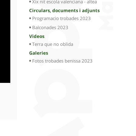
Xix nit escola valenciana - altea
Circulars, documents i adjunts
Programacio trobades 2023
Balconades 2023
Videos
Terra que no oblida
Galeries
Fotos trobades benissa 2023