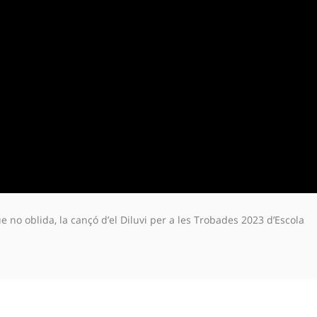
e no oblida, la cançó d’el Diluvi per a les Trobades 2023 d’Escola