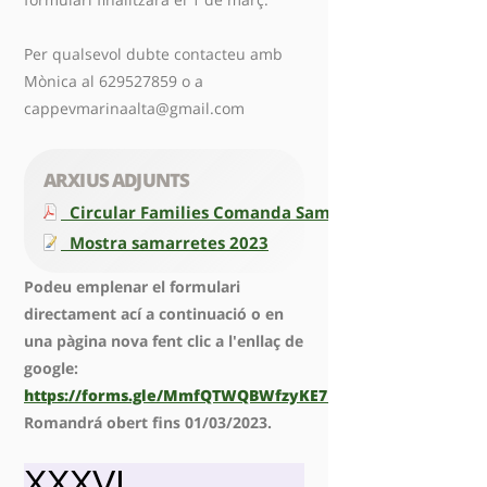
Per qualsevol dubte contacteu amb
Mònica al 629527859 o a
cappevmarinaalta@gmail.com
ARXIUS ADJUNTS
Circular Families Comanda Samarretes Trobades 
Mostra samarretes 2023
Podeu emplenar el formulari
directament ací a continuació o en
una pàgina nova fent clic a l'enllaç de
google:
https://forms.gle/MmfQTWQBWfzyKE7R7
.
Romandrá obert fins 01/03/2023.