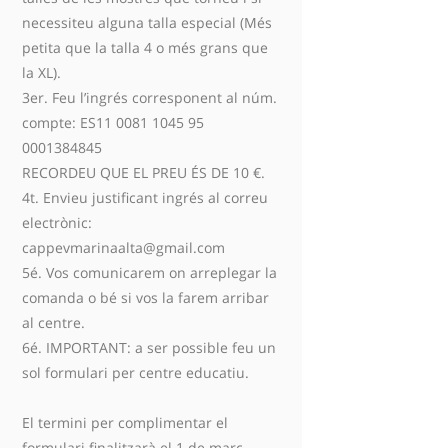
necessiteu alguna talla especial (Més
petita que la talla 4 o més grans que
la XL).
3er. Feu l’ingrés corresponent al núm.
compte: ES11 0081 1045 95
0001384845
RECORDEU QUE EL PREU ÉS DE 10 €.
4t. Envieu justificant ingrés al correu
electrònic:
cappevmarinaalta@gmail.com
5é. Vos comunicarem on arreplegar la
comanda o bé si vos la farem arribar
al centre.
6é. IMPORTANT: a ser possible feu un
sol formulari per centre educatiu.
El termini per complimentar el
formulari finalitzarà el 1 de març.