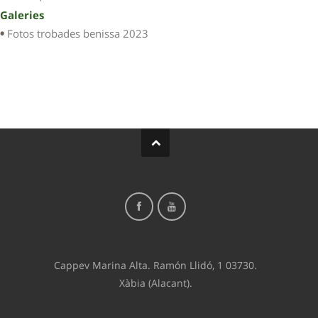
Galeries
Fotos trobades benissa 2023
Cappev Marina Alta. Ramón Llidó, 1 03730.
Xàbia (Alacant).