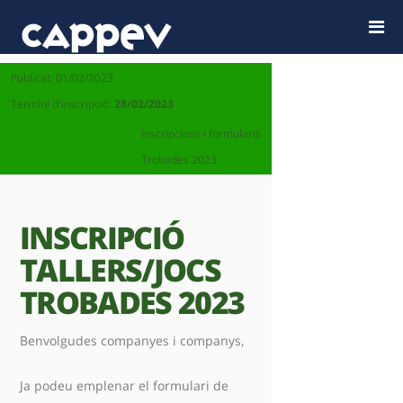
Publicat: 01/02/2023
Termini d'inscripció:
28/02/2023
Inscripcions i formularis
Trobades 2023
INSCRIPCIÓ
TALLERS/JOCS
TROBADES 2023
Benvolgudes companyes i companys,
Ja podeu emplenar el formulari de