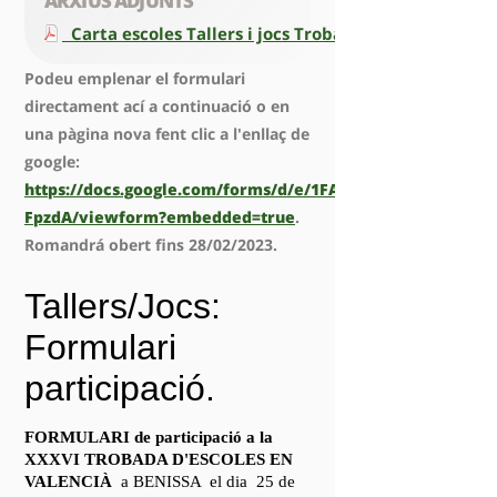
ARXIUS ADJUNTS
Carta escoles Tallers i jocs Trobades 2023
Podeu emplenar el formulari
directament ací a continuació o en
una pàgina nova fent clic a l'enllaç de
google:
https://docs.google.com/forms/d/e/1FAIpQLScfNoodRKCE
FpzdA/viewform?embedded=true
.
Romandrá obert fins 28/02/2023.